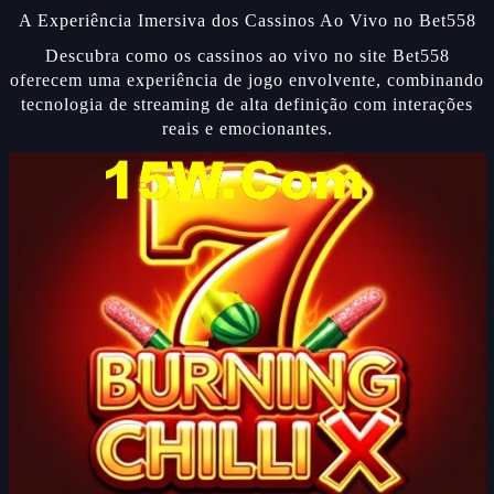
A Experiência Imersiva dos Cassinos Ao Vivo no Bet558
Descubra como os cassinos ao vivo no site Bet558
oferecem uma experiência de jogo envolvente, combinando
tecnologia de streaming de alta definição com interações
reais e emocionantes.