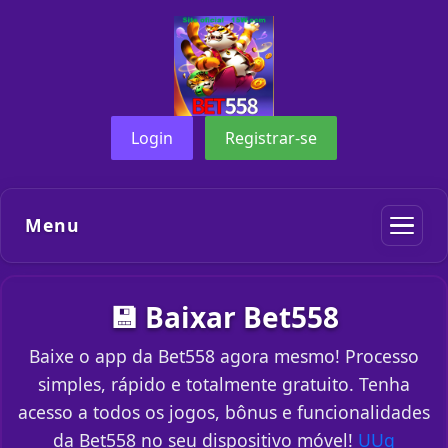
Login
Registrar-se
Menu
💾 Baixar Bet558
Baixe o app da Bet558 agora mesmo! Processo
simples, rápido e totalmente gratuito. Tenha
acesso a todos os jogos, bônus e funcionalidades
da Bet558 no seu dispositivo móvel!
UUq