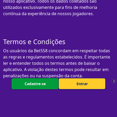
nosso aplicativo. Todos os dados coletados são
utilizados exclusivamente para fins de melhoria
contínua da experiência de nossos jogadores.
Termos e Condições
Os usuários da Bet558 concordam em respeitar todas
as regras e regulamentos estabelecidos. É importante
ler e entender todos os termos antes de baixar o
aplicativo. A violação destes termos pode resultar em
penalizações ou na suspensão da conta.
X
Cadastre-se
Entrar