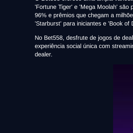
'Fortune Tiger' e 'Mega Moolah' são
96% e prêmios que chegam a milhõe
'Starburst' para iniciantes e 'Book o
No Bet558, desfrute de jogos de deal
experiência social única com stream
dealer.