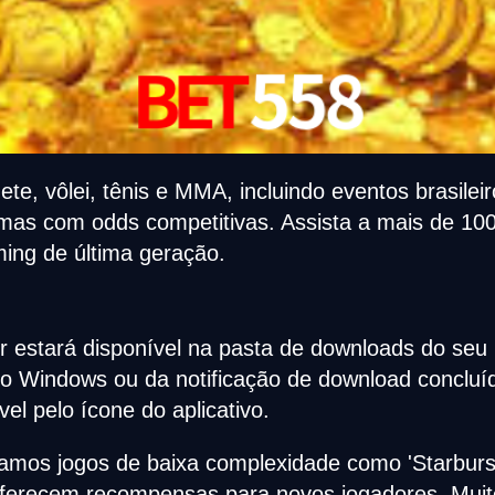
te, vôlei, tênis e MMA, incluindo eventos brasilei
mas com odds competitivas. Assista a mais de 10
ming de última geração.
or estará disponível na pasta de downloads do se
do Windows ou da notificação de download concluí
vel pelo ícone do aplicativo.
mos jogos de baixa complexidade como 'Starburst',
ferecem recompensas para novos jogadores. Muitos