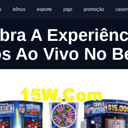
s
bônus
esporte
jogo
promoção
cassi
bra A Experiênc
s Ao Vivo No B