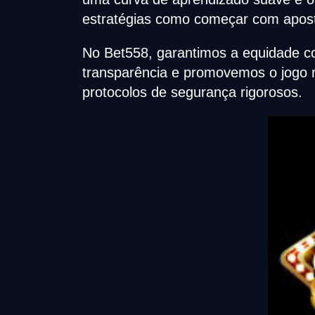
estratégias como começar com apost
No Bet558, garantimos a equidade 
transparência e promovemos o jogo 
protocolos de segurança rigorosos.