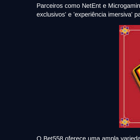
Parceiros como NetEnt e Microgamin
exclusivos' e 'experiência imersiva' p
O Bet558 oferece uma ampla variedad