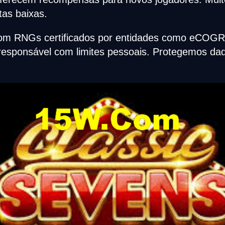
as baixas.
com RNGs certificados por entidades como eCOG
responsável com limites pessoais. Protegemos dad