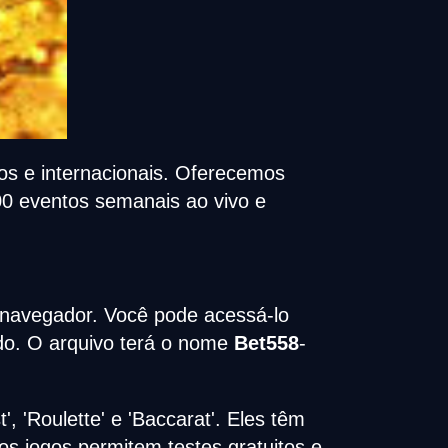
ros e internacionais. Oferecemos
00 eventos semanais ao vivo e
u navegador. Você pode acessá-lo
do. O arquivo terá o nome
Bet558
-
 'Roulette' e 'Baccarat'. Eles têm
 jogos permitem testes gratuitos e