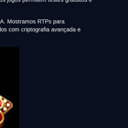
RA. Mostramos RTPs para
os com criptografia avançada e