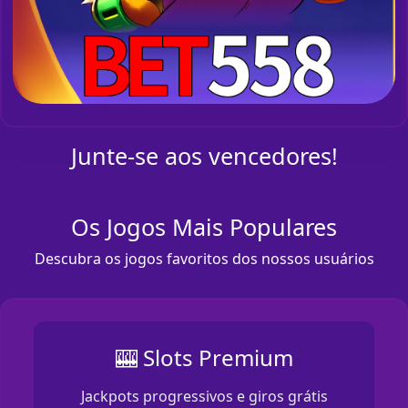
Junte-se aos vencedores!
Os Jogos Mais Populares
Descubra os jogos favoritos dos nossos usuários
🎰 Slots Premium
Jackpots progressivos e giros grátis