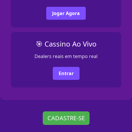
Jogar Agora
🎯 Cassino Ao Vivo
Dealers reais em tempo real
Entrar
CADASTRE-SE